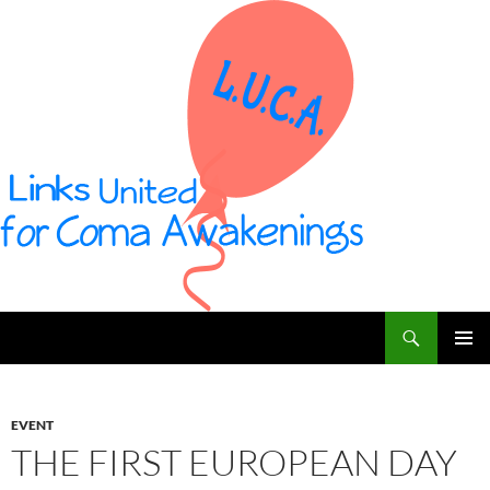
Vai
al
contenuto
Cerca
L U C A – Links United for Coma Awakenings
MENU
PRINCI
EVENT
THE FIRST EUROPEAN DAY